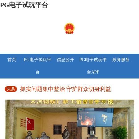
PG电子试玩平台
PG电子试玩平台
首页
PG电子试玩平
信息公开
PG电子试玩平
政务服务
台
台APP
抓实问题集中整治 守护群众切身利益
头条