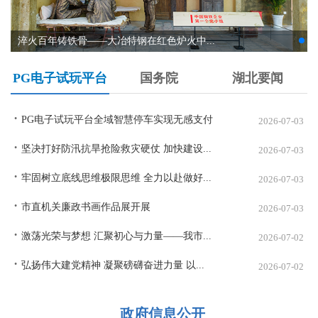
淬火百年铸铁骨——大冶特钢在红色炉火中...
PG电子试玩平台
国务院
湖北要闻
PG电子试玩平台全域智慧停车实现无感支付
2026-07-03
坚决打好防汛抗旱抢险救灾硬仗 加快建设...
2026-07-03
牢固树立底线思维极限思维 全力以赴做好...
2026-07-03
市直机关廉政书画作品展开展
2026-07-03
激荡光荣与梦想 汇聚初心与力量——我市...
2026-07-02
弘扬伟大建党精神 凝聚磅礴奋进力量 以...
2026-07-02
政府信息公开