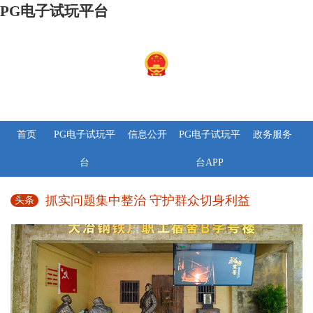
PG电子试玩平台
PG电子试玩平台
首页
PG电子试玩平
信息公开
PG电子试玩平
政务服务
台
台APP
抓实问题集中整治 守护群众切身利益
头条